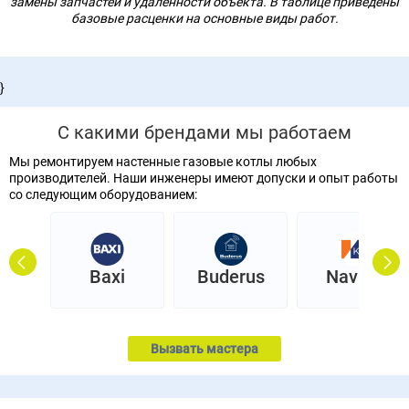
замены запчастей и удаленности объекта. В таблице приведены
базовые расценки на основные виды работ.
}
С какими брендами мы работаем
Мы ремонтируем настенные газовые котлы любых
производителей. Наши инженеры имеют допуски и опыт работы
со следующим оборудованием:
Prev
Next
н
Baxi
Buderus
Navien
Вызвать мастера